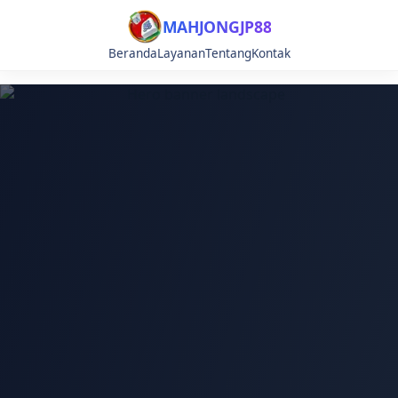
MAHJONGJP88
Beranda
Layanan
Tentang
Kontak