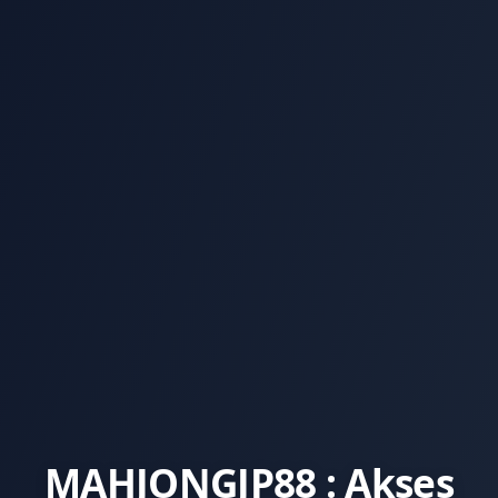
MAHJONGJP88 : Akses